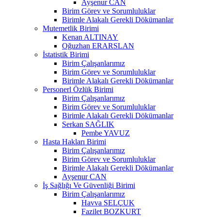
Ayşenur CAN
Birim Görev ve Sorumluluklar
Birimle Alakalı Gerekli Dökümanlar
Mutemetlik Birimi
Kenan ALTINAY
Oğuzhan ERARSLAN
İstatistik Birimi
Birim Çalışanlarımız
Birim Görev ve Sorumluluklar
Birimle Alakalı Gerekli Dökümanlar
Personerl Özlük Birimi
Birim Çalışanlarımız
Birim Görev ve Sorumluluklar
Birimle Alakalı Gerekli Dökümanlar
Serkan SAĞLIK
Pembe YAVUZ
Hasta Hakları Birimi
Birim Çalışanlarımız
Birim Görev ve Sorumluluklar
Birimle Alakalı Gerekli Dökümanlar
Ayşenur CAN
İş Sağlığı Ve Güvenliği Birimi
Birim Çalışanlarımız
Havva SELÇUK
Fazilet BOZKURT