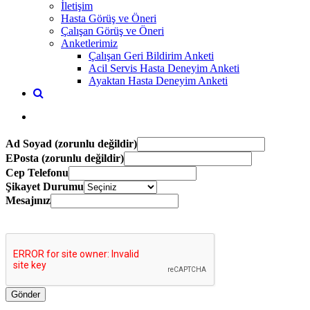
İletişim
Hasta Görüş ve Öneri
Çalışan Görüş ve Öneri
Anketlerimiz
Çalışan Geri Bildirim Anketi
Acil Servis Hasta Deneyim Anketi
Ayaktan Hasta Deneyim Anketi
Ad Soyad (zorunlu değildir)
EPosta (zorunlu değildir)
Cep Telefonu
Şikayet Durumu
Mesajınız