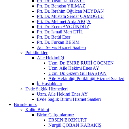
Prt. Dr. Yusuf Talha AVCI
Prt. Dr. Bengisu YILMAZ
Prt. Dr. İbrahim Oğulcan MEYDAN
Prt. Dr. Mustafa Serdar ÇAMOĞLU
Prt. Dr. Mehmet Arda AKÇA
Prt. Dr. Ecem AYGÜNDÜZ
Prt. Dr. İsmail Mert ETİL
Prt. Dr. Betül Eser
Prt. Dr. Furkan BESİM
Acil Servis Hizmet Saatleri
Poliklinikler
Aile Hekimliği
Uzm. Dr. EMRE RUHİ GÖÇMEN
Uzm. Aile Hekimi Enes AY
Uzm. Dr. Gizem Gül BAŞTAN
Aile Hekimliği Polikliniği Hizmet Saatleri
İç Hastalıkları
Evde Sağlık Hizmetleri
Uzm. Aile Hekimi Enes AY
Evde Sağlık Birimi Hizmet Saatleri
Birimlerimiz
Kalite Birimi
Birim Çalışanlarımız
ERSEN BOZKURT
Nurgül ÇOBAN KARAKIŞ