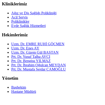
Kliniklerimiz
Ağız ve Diş Sağlığı Polikliniği
Acil Servis
Poliklinikler
Evde Sağlık Hizmetleri
Hekimlerimiz
Uzm. Dr. EMRE RUHİ GÖÇMEN
Uzm. Dr. Enes AY
Uzm. Dr. Gizem Gül BAŞTAN
Prt. Dr. Yusuf Talha AVCI
Prt. Dr. Bengisu YILMAZ
Prt. Dr. İbrahim Oğulcan MEYDAN
Prt. Dr. Mustafa Serdar ÇAMOĞLU
Yönetim
Başhekim
Hastane Müdürü