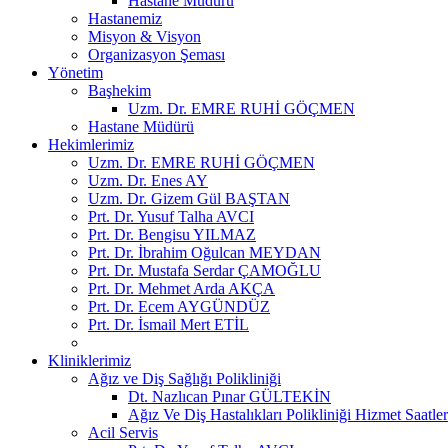
Hastane Müdürü
Hastanemiz
Misyon & Visyon
Organizasyon Şeması
Yönetim
Başhekim
Uzm. Dr. EMRE RUHİ GÖÇMEN
Hastane Müdürü
Hekimlerimiz
Uzm. Dr. EMRE RUHİ GÖÇMEN
Uzm. Dr. Enes AY
Uzm. Dr. Gizem Gül BAŞTAN
Prt. Dr. Yusuf Talha AVCI
Prt. Dr. Bengisu YILMAZ
Prt. Dr. İbrahim Oğulcan MEYDAN
Prt. Dr. Mustafa Serdar ÇAMOĞLU
Prt. Dr. Mehmet Arda AKÇA
Prt. Dr. Ecem AYGÜNDÜZ
Prt. Dr. İsmail Mert ETİL
Kliniklerimiz
Ağız ve Diş Sağlığı Polikliniği
Dt. Nazlıcan Pınar GÜLTEKİN
Ağız Ve Diş Hastalıkları Polikliniği Hizmet Saatler
Acil Servis