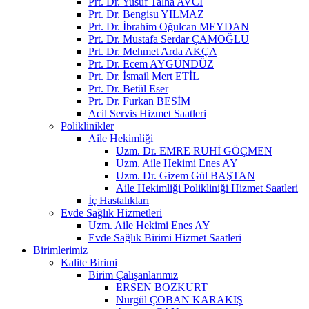
Prt. Dr. Yusuf Talha AVCI
Prt. Dr. Bengisu YILMAZ
Prt. Dr. İbrahim Oğulcan MEYDAN
Prt. Dr. Mustafa Serdar ÇAMOĞLU
Prt. Dr. Mehmet Arda AKÇA
Prt. Dr. Ecem AYGÜNDÜZ
Prt. Dr. İsmail Mert ETİL
Prt. Dr. Betül Eser
Prt. Dr. Furkan BESİM
Acil Servis Hizmet Saatleri
Poliklinikler
Aile Hekimliği
Uzm. Dr. EMRE RUHİ GÖÇMEN
Uzm. Aile Hekimi Enes AY
Uzm. Dr. Gizem Gül BAŞTAN
Aile Hekimliği Polikliniği Hizmet Saatleri
İç Hastalıkları
Evde Sağlık Hizmetleri
Uzm. Aile Hekimi Enes AY
Evde Sağlık Birimi Hizmet Saatleri
Birimlerimiz
Kalite Birimi
Birim Çalışanlarımız
ERSEN BOZKURT
Nurgül ÇOBAN KARAKIŞ