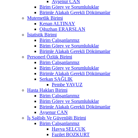
Ayşenur CAN
Birim Görev ve Sorumluluklar
Birimle Alakalı Gerekli Dökümanlar
Mutemetlik Birimi
Kenan ALTINAY
Oğuzhan ERARSLAN
İstatistik Birimi
Birim Çalışanlarımız
Birim Görev ve Sorumluluklar
Birimle Alakalı Gerekli Dökümanlar
Personerl Özlük Birimi
Birim Çalışanlarımız
Birim Görev ve Sorumluluklar
Birimle Alakalı Gerekli Dökümanlar
Serkan SAĞLIK
Pembe YAVUZ
Hasta Hakları Birimi
Birim Çalışanlarımız
Birim Görev ve Sorumluluklar
Birimle Alakalı Gerekli Dökümanlar
Ayşenur CAN
İş Sağlığı Ve Güvenliği Birimi
Birim Çalışanlarımız
Havva SELÇUK
Fazilet BOZKURT