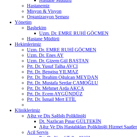
Hastane Müdürü
Hastanemiz
Misyon & Visyon
Organizasyon Şeması
Yönetim
Başhekim
Uzm. Dr. EMRE RUHİ GÖÇMEN
Hastane Müdürü
Hekimlerimiz
Uzm. Dr. EMRE RUHİ GÖÇMEN
Uzm. Dr. Enes AY
Uzm. Dr. Gizem Gül BAŞTAN
Prt. Dr. Yusuf Talha AVCI
Prt. Dr. Bengisu YILMAZ
Prt. Dr. İbrahim Oğulcan MEYDAN
Prt. Dr. Mustafa Serdar ÇAMOĞLU
Prt. Dr. Mehmet Arda AKÇA
Prt. Dr. Ecem AYGÜNDÜZ
Prt. Dr. İsmail Mert ETİL
Kliniklerimiz
Ağız ve Diş Sağlığı Polikliniği
Dt. Nazlıcan Pınar GÜLTEKİN
Ağız Ve Diş Hastalıkları Polikliniği Hizmet Saatler
Acil Servis