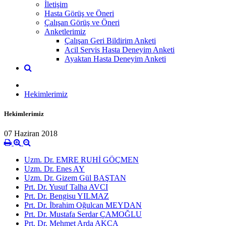
İletişim
Hasta Görüş ve Öneri
Çalışan Görüş ve Öneri
Anketlerimiz
Çalışan Geri Bildirim Anketi
Acil Servis Hasta Deneyim Anketi
Ayaktan Hasta Deneyim Anketi
Hekimlerimiz
Hekimlerimiz
07 Haziran 2018
Uzm. Dr. EMRE RUHİ GÖÇMEN
Uzm. Dr. Enes AY
Uzm. Dr. Gizem Gül BAŞTAN
Prt. Dr. Yusuf Talha AVCI
Prt. Dr. Bengisu YILMAZ
Prt. Dr. İbrahim Oğulcan MEYDAN
Prt. Dr. Mustafa Serdar ÇAMOĞLU
Prt. Dr. Mehmet Arda AKÇA