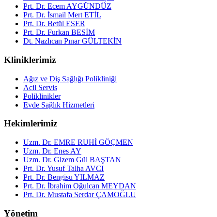
Prt. Dr. Ecem AYGÜNDÜZ
Prt. Dr. İsmail Mert ETİL
Prt. Dr. Betül ESER
Prt. Dr. Furkan BESİM
Dt. Nazlıcan Pınar GÜLTEKİN
Kliniklerimiz
Ağız ve Diş Sağlığı Polikliniği
Acil Servis
Poliklinikler
Evde Sağlık Hizmetleri
Hekimlerimiz
Uzm. Dr. EMRE RUHİ GÖÇMEN
Uzm. Dr. Enes AY
Uzm. Dr. Gizem Gül BAŞTAN
Prt. Dr. Yusuf Talha AVCI
Prt. Dr. Bengisu YILMAZ
Prt. Dr. İbrahim Oğulcan MEYDAN
Prt. Dr. Mustafa Serdar ÇAMOĞLU
Yönetim