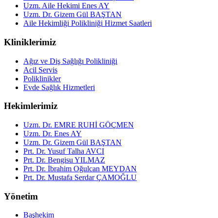
Uzm. Aile Hekimi Enes AY
Uzm. Dr. Gizem Gül BAŞTAN
Aile Hekimliği Polikliniği Hizmet Saatleri
Kliniklerimiz
Ağız ve Diş Sağlığı Polikliniği
Acil Servis
Poliklinikler
Evde Sağlık Hizmetleri
Hekimlerimiz
Uzm. Dr. EMRE RUHİ GÖÇMEN
Uzm. Dr. Enes AY
Uzm. Dr. Gizem Gül BAŞTAN
Prt. Dr. Yusuf Talha AVCI
Prt. Dr. Bengisu YILMAZ
Prt. Dr. İbrahim Oğulcan MEYDAN
Prt. Dr. Mustafa Serdar ÇAMOĞLU
Yönetim
Başhekim