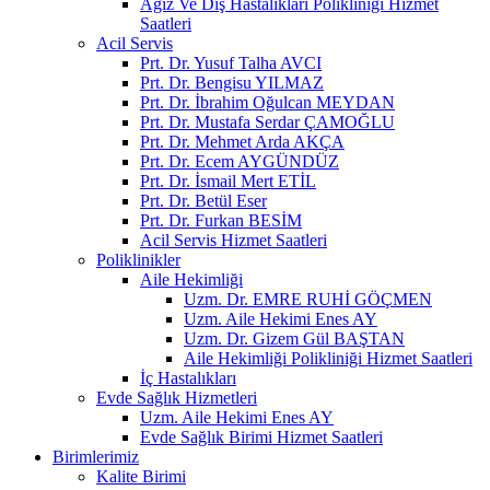
Ağız Ve Diş Hastalıkları Polikliniği Hizmet
Saatleri
Acil Servis
Prt. Dr. Yusuf Talha AVCI
Prt. Dr. Bengisu YILMAZ
Prt. Dr. İbrahim Oğulcan MEYDAN
Prt. Dr. Mustafa Serdar ÇAMOĞLU
Prt. Dr. Mehmet Arda AKÇA
Prt. Dr. Ecem AYGÜNDÜZ
Prt. Dr. İsmail Mert ETİL
Prt. Dr. Betül Eser
Prt. Dr. Furkan BESİM
Acil Servis Hizmet Saatleri
Poliklinikler
Aile Hekimliği
Uzm. Dr. EMRE RUHİ GÖÇMEN
Uzm. Aile Hekimi Enes AY
Uzm. Dr. Gizem Gül BAŞTAN
Aile Hekimliği Polikliniği Hizmet Saatleri
İç Hastalıkları
Evde Sağlık Hizmetleri
Uzm. Aile Hekimi Enes AY
Evde Sağlık Birimi Hizmet Saatleri
Birimlerimiz
Kalite Birimi