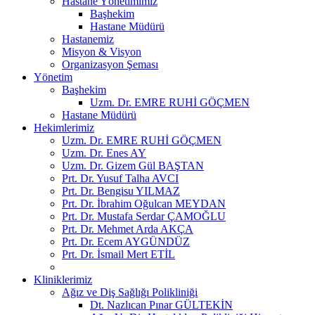
Hastane Yönetimimiz
Başhekim
Hastane Müdürü
Hastanemiz
Misyon & Visyon
Organizasyon Şeması
Yönetim
Başhekim
Uzm. Dr. EMRE RUHİ GÖÇMEN
Hastane Müdürü
Hekimlerimiz
Uzm. Dr. EMRE RUHİ GÖÇMEN
Uzm. Dr. Enes AY
Uzm. Dr. Gizem Gül BAŞTAN
Prt. Dr. Yusuf Talha AVCI
Prt. Dr. Bengisu YILMAZ
Prt. Dr. İbrahim Oğulcan MEYDAN
Prt. Dr. Mustafa Serdar ÇAMOĞLU
Prt. Dr. Mehmet Arda AKÇA
Prt. Dr. Ecem AYGÜNDÜZ
Prt. Dr. İsmail Mert ETİL
Kliniklerimiz
Ağız ve Diş Sağlığı Polikliniği
Dt. Nazlıcan Pınar GÜLTEKİN